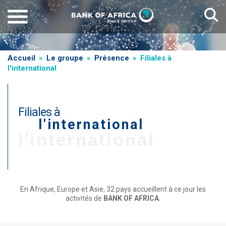
Aller
au
contenu
principal
Fil
Accueil
Le groupe
Présence
Filiales à
l'international
d'Ariane
Filiales à
l'international
T
l'international
i
t
r
e
En Afrique, Europe et Asie, 32 pays accueillent à ce jour les
activités de
BANK OF AFRICA
.
d
e