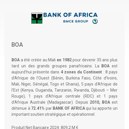
Paragraphe
g
r
a
d
é
BOA
BOA
a été créée au Mali
en 1982
pour devenir 35 ans plus
tard un des grands groupes panafricains. La
BOA
est
aujourd’hui présente dans
4 zones du Continent
: 8 pays
d’Afrique de l’Ouest (Bénin, Burkina Faso, Côte d’Ivoire,
Mali, Niger, Sénégal, Togo et Ghana), 5 pays d’Afrique de
l’Est (Kenya, Ouganda, Tanzanie, Rwanda, Djibouti – Mer
Rouge), 1 pays d’Afrique centrale (RDC) et 1 pays
d’Afrique Australe (Madagascar). Depuis
2010, BOA
est
détenue à
72.41%
par
BANK OF AFRICA
qui lui apporte un
important soutien stratégique et opérationnel.
Produit Net Bancaire 2024: 809,2 M €