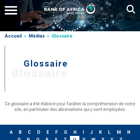
Aller
au
contenu
principal
Fil
Accueil
Médias
Glossaire
d'Ariane
Glossaire
Glossaire
Ce glossaire a été élaboré pour faciliter la compréhension de notre
site, en particulier des abréviations qui y sont employées.
A
B
C
D
E
F
G
H
I
J
K
L
M
N
O
P
Q
R
S
T
U
V
W
X
Y
Z