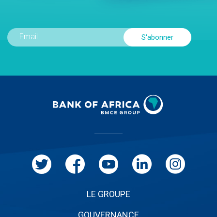
Menu
Pied
de
page
LE GROUPE
GOUVERNANCE