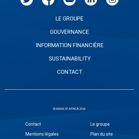
LE GROUPE
GOUVERNANCE
INFORMATION FINANCIÈRE
SUSTAINABILITY
CONTACT
© BANK OF AFRICA 2026
Sous
Contact
Le groupe
pied
Mentions légales
Plan du site