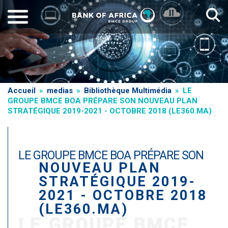
Aller
au
contenu
principal
Fil
Accueil
medias
Bibliothèque Multimédia
LE
GROUPE BMCE BOA PRÉPARE SON NOUVEAU PLAN
d'Ariane
STRATÉGIQUE 2019-2021 - OCTOBRE 2018 (LE360.MA)
LE GROUPE BMCE BOA PRÉPARE SON
NOUVEAU PLAN
STRATÉGIQUE 2019-
2021 - OCTOBRE 2018
(LE360.MA)
LE GROUPE BMCE