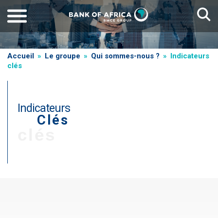
Aller
au
contenu
principal
Fil
Accueil
Le groupe
Qui sommes-nous ?
Indicateurs
clés
d'Ariane
Indicateurs
Clés
clés