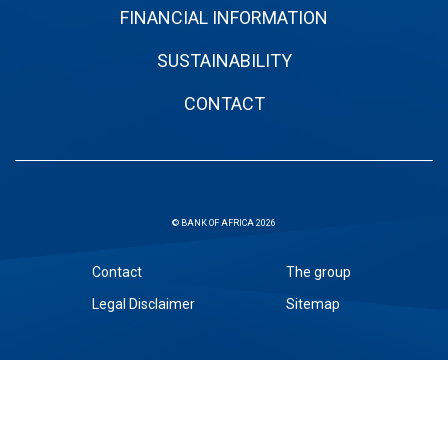
FINANCIAL INFORMATION
SUSTAINABILITY
CONTACT
© BANK OF AFRICA 2026
Sous
Contact
The group
pied
Legal Disclaimer
Sitemap
de
page