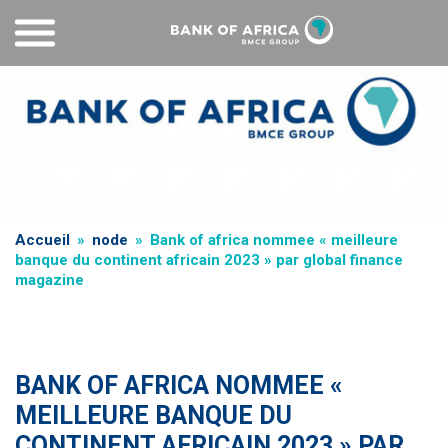
Skip
to
main
content
Breadcrumb
Accueil
node
Bank of africa nommee « meilleure
banque du continent africain 2023 » par global finance
magazine
BANK OF AFRICA NOMMEE «
MEILLEURE BANQUE DU
CONTINENT AFRICAIN 2023 » PAR