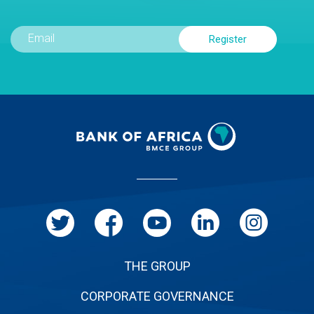
Menu
Pied
de
page
THE GROUP
CORPORATE GOVERNANCE