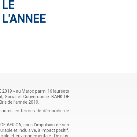
 LE
 L'ANNEE
E 2019 » au Maroc parmi 16 lauréats
nt, Social et Gouvernance. BANK OF
ris de l’année 2019.
ormantes en termes de démarche de
OF AFRICA, sous l’impulsion de son
able et inclu sive, à impact positif.
ciale et environnementale . De plus,