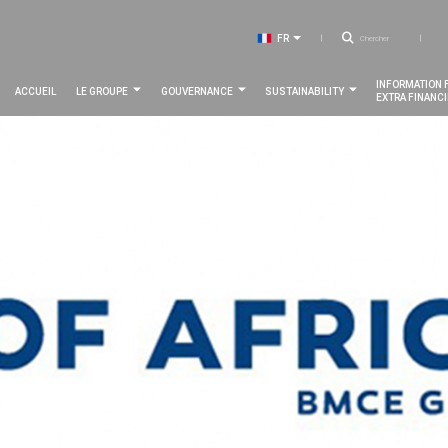
T
Recher
FR
LISTER LES ACTIONS SUPPLÉ
EN
m
Navigation
INFORMATION 
ACCUEIL
LE GROUPE
GOUVERNANCE
SUSTAINABILITY
EXTRA FINANC
principale