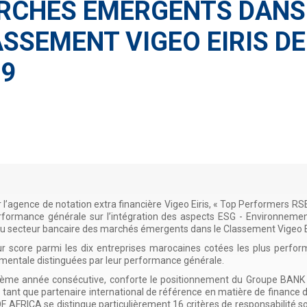
RCHES EMERGENTS DANS
SSEMENT VIGEO EIRIS DE
19
l’agence de notation extra financière Vigeo Eiris, « Top Performers RS
erformance générale sur l’intégration des aspects ESG - Environneme
u secteur bancaire des marchés émergents dans le Classement Vigeo Ei
ur score parmi les dix entreprises marocaines cotées les plus perf
ementale distinguées par leur performance générale.
a 6ème année consécutive, conforte le positionnement du Groupe BANK 
ant que partenaire international de référence en matière de finance dur
AFRICA se distingue particulièrement 16 critères de responsabilité so