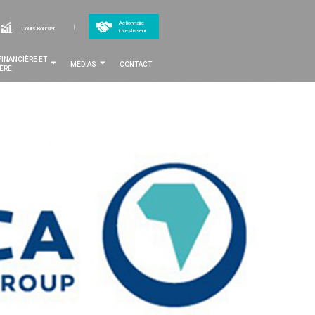
op
Actionnaire
cher
Cours Boursier
investisseur
MENTAIRES
enu
FINANCIÈRE ET
MÉDIAS
CONTACT
IÈRE