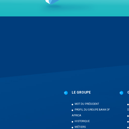
Menu
Pied
de
page
LE GROUPE
MOT DU PRÉSIDENT
PROFIL DU GROUPE BANK OF
D
AFRICA
HISTORIQUE
MÉTIERS