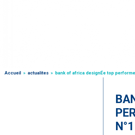
Fil
Accueil
actualites
bank of africa designÉe top performe
d'Ariane
BAN
PER
N°1