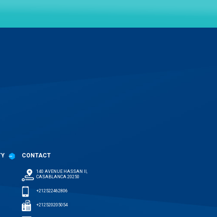
TY
CONTACT
140 AVENUE HASSAN II,
CASABLANCA 20250
+212522462806
+212520205054