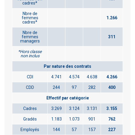
cadres*
Nbre de
femmes
1.266
cadres*
Nbre de
femmes
311
managers
*Hors classe
non inclus
Par nature des contrats
CDI
4.741
4.574
4.638
4.266
CDD
244
97
282
400
Effectif par catégorie
Cadres
3.269
3.124
3.131
3.155
Gradés
1.183
1.073
901
762
Employés
144
57
157
227