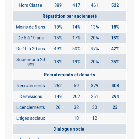
Hors Classe
389
417
461
522
Répartition par ancienneté
Moins de 5 ans
18%
14%
13%
18%
De 5 à 10 ans
15%
17%
20%
15%
De 10 à 20 ans
49%
50%
47%
42%
Supérieur à 20
18%
19%
20%
25%
ans
Recrutements et départs
Recrutements
262
59
379
408
Démissions
149
207
251
294
Licenciements
26
32
30
23
Litiges sociaux
10
12
Dialogue social