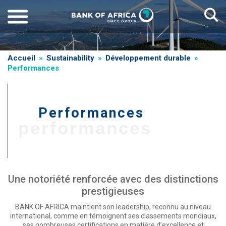
Aller
au
contenu
principal
Fil
Accueil
Sustainability
Développement durable
Performances
d'Ariane
Performances
T
performances
i
t
r
Une notoriété renforcée avec des distinctions
e
prestigieuses
d
e
BANK OF AFRICA maintient son leadership, reconnu au niveau
international, comme en témoignent ses classements mondiaux,
g
ses nombreuses certifications en matière d’excellence et