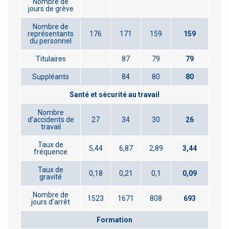
Nombre de
jours de grève
Nombre de
représentants
176
171
159
159
du personnel
Titulaires
87
79
79
Suppléants
84
80
80
Santé et sécurité au travail
Nombre
d’accidents de
27
34
30
26
travail
Taux de
5,44
6,87
2,89
3,44
fréquence
Taux de
0,18
0,21
0,1
0,09
gravité
Nombre de
1523
1671
808
693
jours d’arrêt
Formation