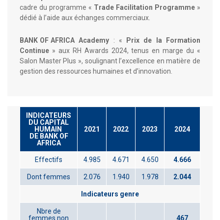
cadre du programme «
Trade Facilitation Programme
»
dédié à l’aide aux échanges commerciaux.
BANK OF AFRICA Academy
: «
Prix de la Formation
Continue
» aux RH Awards 2024, tenus en marge du «
Salon Master Plus », soulignant l’excellence en matière de
gestion des ressources humaines et d’innovation.
INDICATEURS
DU CAPITAL
HUMAIN
2021
2022
2023
2024
DE BANK OF
AFRICA
Effectifs
4.985
4.671
4.650
4.666
Dont femmes
2.076
1.940
1.978
2.044
Indicateurs genre
Nbre de
femmes non
467