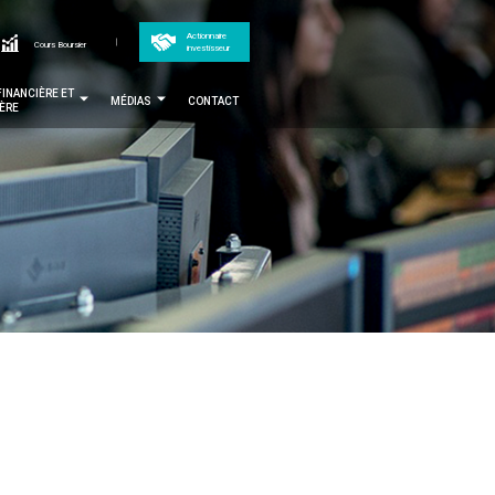
op
Actionnaire
cher
Cours Boursier
investisseur
MENTAIRES
enu
FINANCIÈRE ET
MÉDIAS
CONTACT
IÈRE