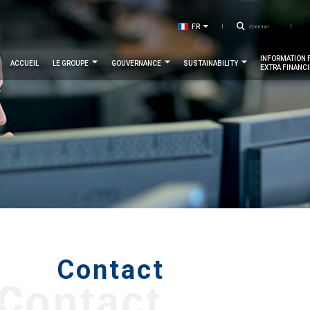
T
Recher
FR
LISTER LES ACTIONS SUPPLÉ
EN
m
Navigation
INFORMATION 
ACCUEIL
LE GROUPE
GOUVERNANCE
SUSTAINABILITY
EXTRA FINANC
principale
Contact
Contact