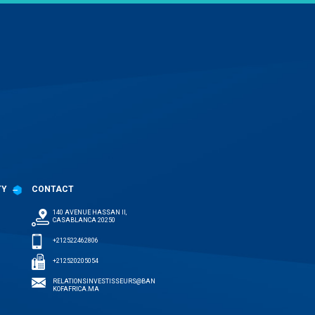
TY
CONTACT
140 AVENUE HASSAN II,
CASABLANCA 20250
+212522462806
+212520205054
RELATIONSINVESTISSEURS@BAN
KOFAFRICA.MA