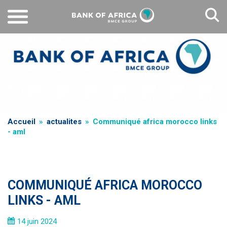
Aller
au
contenu
principal
Fil
Accueil
actualites
Communiqué africa morocco links
- aml
d'Ariane
COMMUNIQUÉ AFRICA MOROCCO
LINKS - AML
14 juin 2024