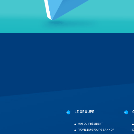
Menu
Pied
de
page
LE GROUPE
MOT DU PRÉSIDENT
PROFIL DU GROUPE BANK OF
D