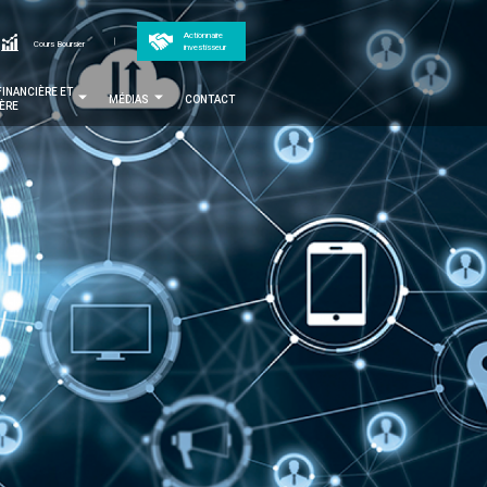
op
Actionnaire
cher
Cours Boursier
investisseur
MENTAIRES
enu
FINANCIÈRE ET
MÉDIAS
CONTACT
IÈRE