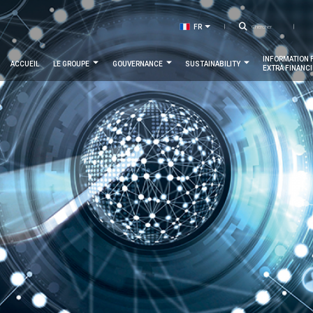
T
Recher
FR
LISTER LES ACTIONS SUPPLÉ
EN
m
Navigation
INFORMATION 
ACCUEIL
LE GROUPE
GOUVERNANCE
SUSTAINABILITY
EXTRA FINANC
principale