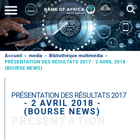
Aller
au
contenu
principal
Fil
Accueil
media
Bibliothèque multimédia
PRÉSENTATION DES RÉSULTATS 2017 - 2 AVRIL 2018 -
d'Ariane
(BOURSE NEWS)
PRÉSENTATION DES RÉSULTATS 2017
- 2 AVRIL 2018 -
(BOURSE NEWS)
PRÉSENTATION