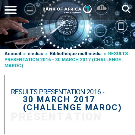
Skip
to
main
content
Breadcrumb
Accueil
medias
Bibliothèque multimédia
RESULTS
PRESENTATION 2016 - 30 MARCH 2017 (CHALLENGE
MAROC)
RESULTS PRESENTATION 2016 -
30 MARCH 2017
(CHALLENGE MAROC)
PRÉSENTATION